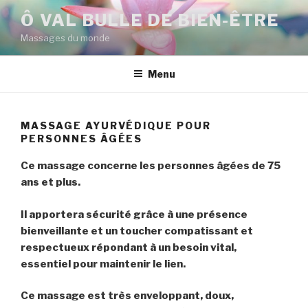
Aller
Ô VAL BULLE DE BIEN-ÊTRE
au
Massages du monde
contenu
principal
Menu
MASSAGE AYURVÉDIQUE POUR
PERSONNES ÂGÉES
Ce massage concerne les personnes âgées de 75
ans et plus.
Il apportera sécurité grâce à une présence
bienveillante et un toucher compatissant et
respectueux répondant à un besoin vital,
essentiel pour maintenir le lien.
Ce massage est très enveloppant, doux,