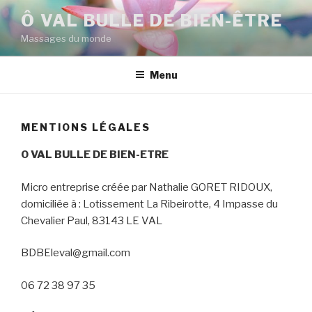
Aller
Ô VAL BULLE DE BIEN-ÊTRE
au
Massages du monde
contenu
principal
Menu
MENTIONS LÉGALES
O VAL BULLE DE BIEN-ETRE
Micro entreprise créée par Nathalie GORET RIDOUX,
domiciliée à : Lotissement La Ribeirotte, 4 Impasse du
Chevalier Paul, 83143 LE VAL
BDBEleval@gmail.com
06 72 38 97 35