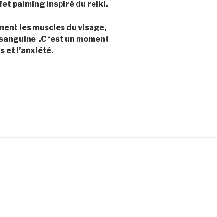
ffet palming inspiré du reiki.
ément les muscles du visage,
n sanguine .C ‘est un moment
s et l’anxiété.