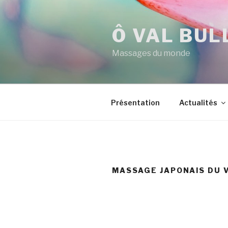
Aller
au
Ô VAL BUL
contenu
principal
Massages du monde
Présentation
Actualités
MASSAGE JAPONAIS DU 