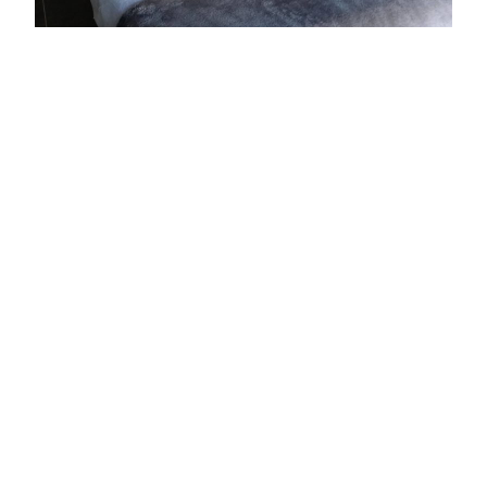
Ma salle de massage au Val (83143)
Qui suis je ?
Infirmière puéricultrice, je me suis aperçue de
l’importance de l’ approche holistique de mes
patients et de l’impact du stress sur leur santé .
C’est ce cheminement qui m’a amenée à vouloir me