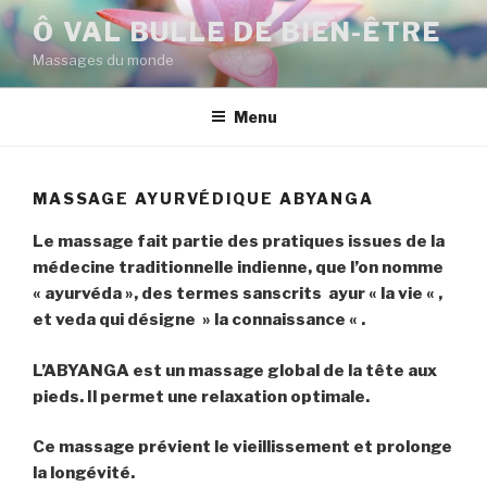
Aller
Ô VAL BULLE DE BIEN-ÊTRE
au
Massages du monde
contenu
principal
Menu
MASSAGE AYURVÉDIQUE ABYANGA
Le massage fait partie des pratiques issues de la
médecine traditionnelle indienne, que l’on nomme
« ayurvéda », des termes sanscrits ayur « la vie « ,
et veda qui désigne » la connaissance « .
L’ABYANGA est un massage global de la tête aux
pieds. Il permet une relaxation optimale.
Ce massage prévient le vieillissement et prolonge
la longévité.